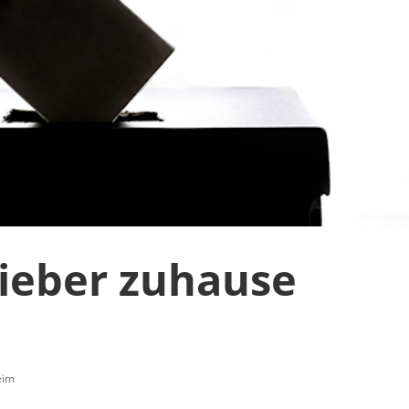
lieber zuhause
eim