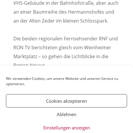
VHS-Gebäude in der Bahnhofstraße, aber auch
an einer Baumreihe des Hermannshofes und
an der Alten Zeder im kleinen Schlosspark.
Die beiden regionalen Fernsehsender RNF und
RON TV berichteten gleich vom Weinheimer
Marktplatz – so gehen die Lichtblicke in die
Region hinaus.
(Pressemitteilung der Stadt Weinheim, 28.11.2020)
Wir verwenden Cookies, um unsere Website und unseren Service zu
optimieren.
Cookies akzeptieren
Ablehnen
© YOUmatter.de - 2020 // Ein Projekt der
Einstellungen anzeigen
Weinheimer Jugendmedien gUG //
Impressum