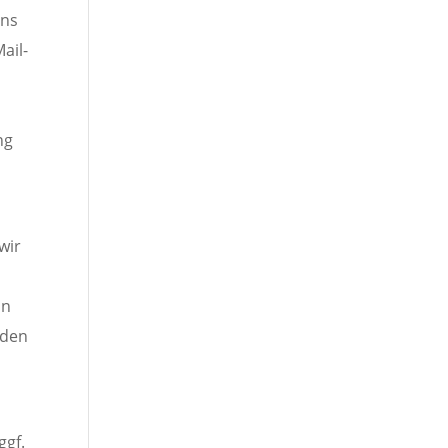
uns
ail-
ng
wir
in
 den
ggf.