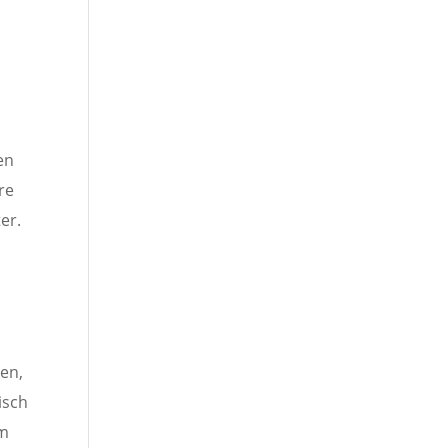
en
re
er.
ien,
isch
um