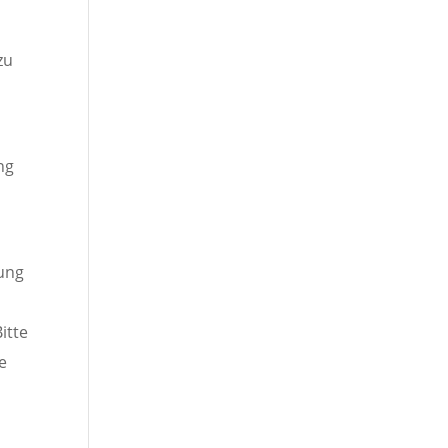
zu
ng
dung
itte
e