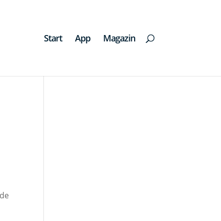
Start
App
Magazin
nde