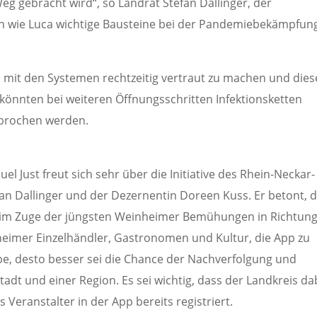
g gebracht wird“, so Landrat Stefan Dallinger, der
en wie Luca wichtige Bausteine bei der Pandemiebekämpfun
ch mit den Systemen rechtzeitig vertraut zu machen und dies
 könnten bei weiteren Öffnungsschritten Infektionsketten
rbrochen werden.
Just freut sich sehr über die Initiative des Rhein-Neckar-
fan Dallinger und der Dezernentin Doreen Kuss. Er betont, 
n im Zuge der jüngsten Weinheimer Bemühungen in Richtun
inheimer Einzelhändler, Gastronomen und Kultur, die App zu
ebe, desto besser sei die Chance der Nachverfolgung und
Stadt und einer Region. Es sei wichtig, dass der Landkreis da
 Veranstalter in der App bereits registriert.