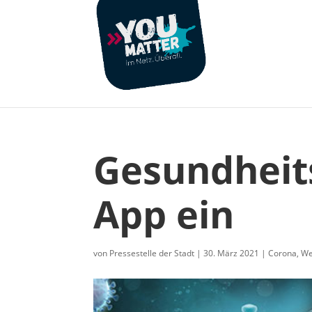
Gesundheit
App ein
von
Pressestelle der Stadt
|
30. März 2021
|
Corona
,
We