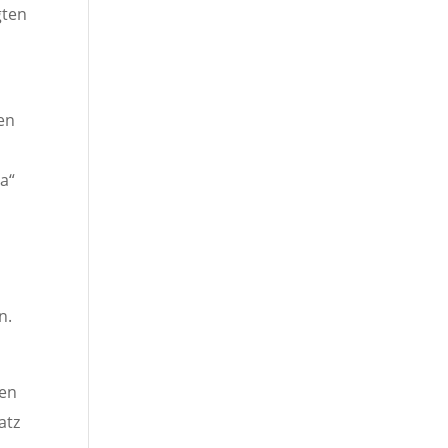
gten
en
t
a“
n.
hen
atz