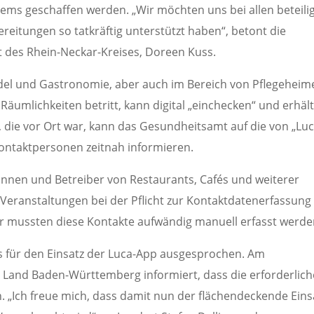
ems geschaffen werden. „Wir möchten uns bei allen beteili
reitungen so tatkräftig unterstützt haben“, betont die
 des Rhein-Neckar-Kreises, Doreen Kuss.
andel und Gastronomie, aber auch im Bereich von Pflegeheim
umlichkeiten betritt, kann digital „einchecken“ und erhäl
 die vor Ort war, kann das Gesundheitsamt auf die von „Luc
ontaktpersonen zeitnah informieren.
innen und Betreiber von Restaurants, Cafés und weiterer
Veranstaltungen bei der Pflicht zur Kontaktdatenerfassung
r mussten diese Kontakte aufwändig manuell erfasst werde
s für den Einsatz der Luca-App ausgesprochen. Am
s Land Baden-Württemberg informiert, dass die erforderlic
n. „Ich freue mich, dass damit nun der flächendeckende Eins