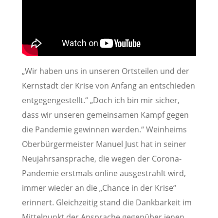
„Wir haben uns in unseren Ortsteilen und der
Kernstadt der Krise von Anfang an entschieden
entgegengestellt.“ „Doch ich bin mir sicher,
dass wir unseren gemeinsamen Kampf gegen
die Pandemie gewinnen werden.“ Weinheims
Oberbürgermeister Manuel Just hat in seiner
Neujahrsansprache, die wegen der Corona-
Pandemie erstmals online ausgestrahlt wird,
immer wieder an die „Chance in der Krise“
erinnert. Gleichzeitig stand die Dankbarkeit im
Mittelpunkt der Ansprache gegenüber jenen