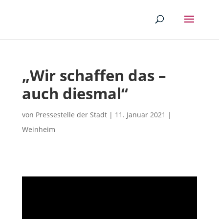
„Wir schaffen das –
auch diesmal“
von
Pressestelle der Stadt
|
11. Januar 2021
|
Weinheim