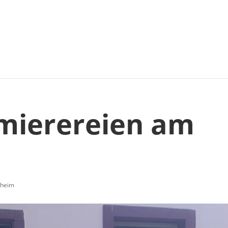
mierereien am
nheim