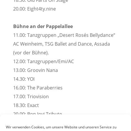
18.30: Old Farts On Stage
20.00: Eight4ty.nine
Bühne an der Pappelallee
11.00: Tanzgruppen „Desert Rosés Bellydance“
AC Weinheim, TSG Ballet and Dance, Assada
(vor der Bühne).
12.00: Tanzgruppen/Emi/AC
13.00: Groovin Nana
14.30: YOI
16.00: The Paraberries
17.00: Triovision
18.30: Exact
20.00: Bon Jovi Tribute
Pressemitteilung der Stadt Weinheim, 30. Juni 2022
Wir verwenden Cookies, um unsere Website und unseren Service zu