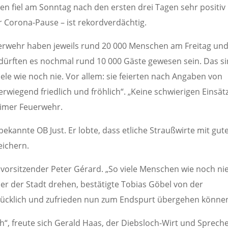
n fiel am Sonntag nach den ersten drei Tagen sehr positiv
r Corona-Pause – ist rekordverdächtig.
erwehr haben jeweils rund 20 000 Menschen am Freitag un
ürften es nochmal rund 10 000 Gäste gewesen sein. Das s
le wie noch nie. Vor allem: sie feierten nach Angaben von
wiegend friedlich und fröhlich“. „Keine schwierigen Einsätz
eimer Feuerwehr.
bekannte OB Just. Er lobte, dass etliche Straußwirte mit gut
ichern.
svorsitzender Peter Gérard. „So viele Menschen wie noch ni
r der Stadt drehen, bestätigte Tobias Göbel von der
 glücklich und zufrieden nun zum Endspurt übergehen könne
h“, freute sich Gerald Haas, der Diebsloch-Wirt und Sprech