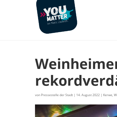
Weinheimer
rekordverd
von
Pressestelle der Stadt
|
14. August 2022
|
Kerwe
,
W