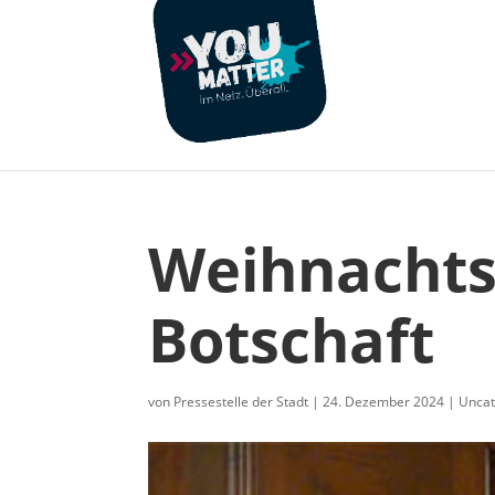
Weihnachts
Botschaft
von
Pressestelle der Stadt
|
24. Dezember 2024
|
Uncat