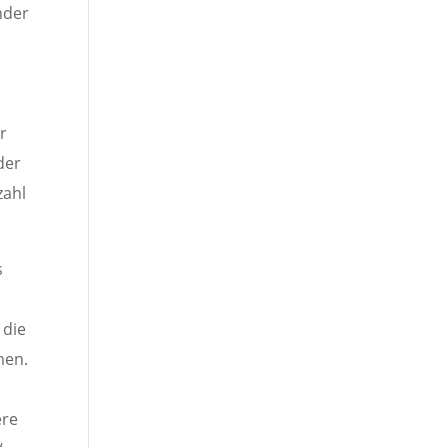
nder
r
der
zahl
s
 die
men.
ere