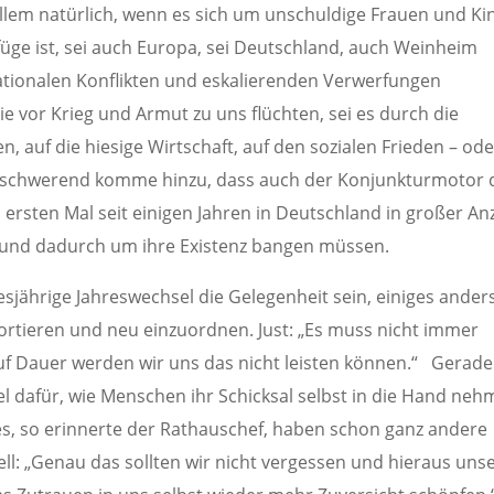
 allem natürlich, wenn es sich um unschuldige Frauen und Ki
füge ist, sei auch Europa, sei Deutschland, auch Weinheim
ationalen Konflikten und eskalierenden Verwerfungen
ie vor Krieg und Armut zu uns flüchten, sei es durch die
, auf die hiesige Wirtschaft, auf den sozialen Frieden – ode
Erschwerend komme hinzu, dass auch der Konjunkturmotor 
 ersten Mal seit einigen Jahren in Deutschland in großer An
e und dadurch um ihre Existenz bangen müssen.
sjährige Jahreswechsel die Gelegenheit sein, einiges ander
rtieren und neu einzuordnen. Just: „Es muss nicht immer
auf Dauer werden wir uns das nicht leisten können.“ Gerade
el dafür, wie Menschen ihr Schicksal selbst in die Hand neh
s, so erinnerte der Rathauschef, haben schon ganz andere
l: „Genau das sollten wir nicht vergessen und hieraus uns