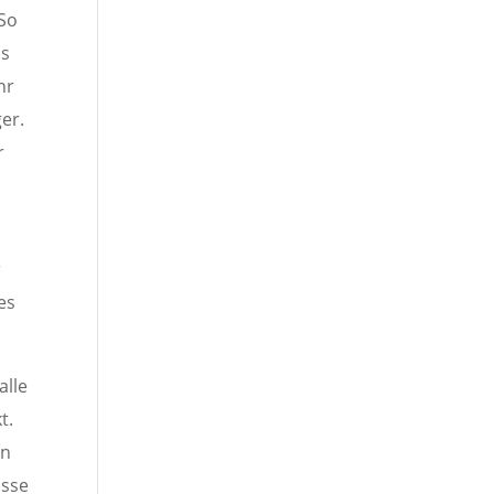
 So
ls
hr
er.
r
r
es
alle
t.
en
üsse