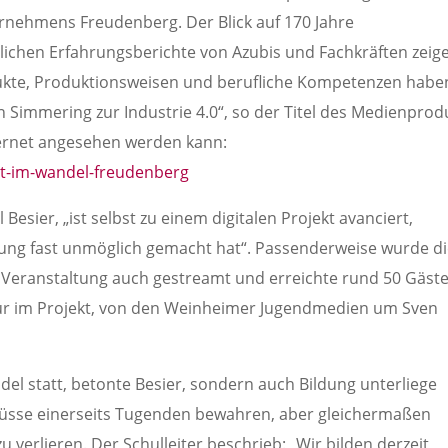
ernehmens Freudenberg. Der Blick auf 170 Jahre
ichen Erfahrungsberichte von Azubis und Fachkräften zeig
dukte, Produktionsweisen und berufliche Kompetenzen habe
 Simmering zur Industrie 4.0“, so der Titel des Medienprod
ternet angesehen werden kann:
elt-im-wandel-freudenberg
 Besier, „ist selbst zu einem digitalen Projekt avanciert,
ng fast unmöglich gemacht hat“. Passenderweise wurde d
 Veranstaltung auch gestreamt und erreichte rund 50 Gäste
nur im Projekt, von den Weinheimer Jugendmedien um Sven
ndel statt, betonte Besier, sondern auch Bildung unterliege
müsse einerseits Tugenden bewahren, aber gleichermaßen
 verlieren. Der Schulleiter beschrieb: „Wir bilden derzeit