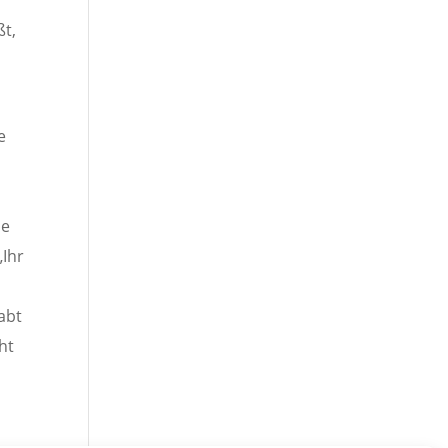
ßt,
e
ie
„Ihr
abt
ht