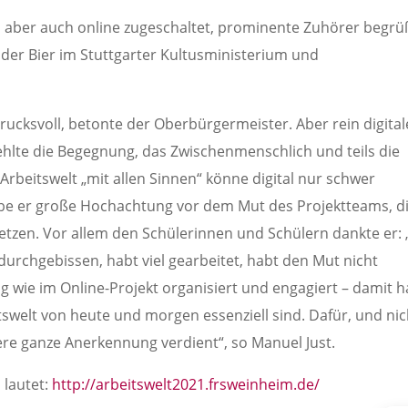
le, aber auch online zugeschaltet, prominente Zuhörer begrü
nder Bier im Stuttgarter Kultusministerium und
rucksvoll, betonte der Oberbürgermeister. Aber rein digital
ehlte die Begegnung, das Zwischenmenschlich und teils die
rbeitswelt „mit allen Sinnen“ könne digital nur schwer
abe er große Hochachtung vor dem Mut des Projektteams, d
tzen. Vor allem den Schülerinnen und Schülern dankte er: 
durchgebissen, habt viel gearbeitet, habt den Mut nicht
g wie im Online-Projekt organisiert und engagiert – damit h
tswelt von heute und morgen essenziell sind. Dafür, und nic
sere ganze Anerkennung verdient“, so Manuel Just.
 lautet:
http://arbeitswelt2021.frsweinheim.de/