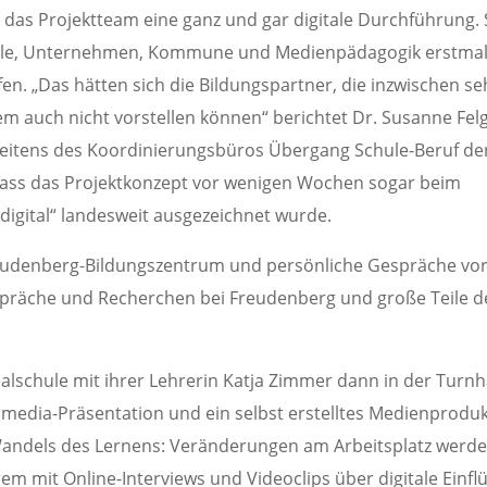
s das Projektteam eine ganz und gar digitale Durchführung.
chule, Unternehmen, Kommune und Medienpädagogik erstma
. „Das hätten sich die Bildungspartner, die inzwischen se
m auch nicht vorstellen können“ berichtet Dr. Susanne Felg
kt seitens des Koordinierungsbüros Übergang Schule-Beruf de
dass das Projektkonzept vor wenigen Wochen sogar beim
igital“ landesweit ausgezeichnet wurde.
eudenberg-Bildungszentrum und persönliche Gespräche vo
spräche und Recherchen bei Freudenberg und große Teile d
alschule mit ihrer Lehrerin Katja Zimmer dann in der Turnh
imedia-Präsentation und ein selbst erstelltes Medienproduk
n Wandels des Lernens: Veränderungen am Arbeitsplatz werd
em mit Online-Interviews und Videoclips über digitale Einfl