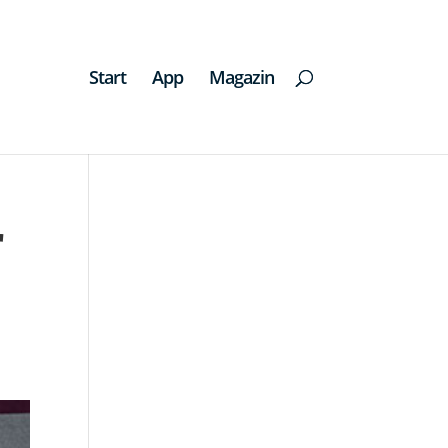
Start
App
Magazin
r