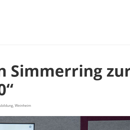
n Simmerring zu
0“
sbildung
,
Weinheim