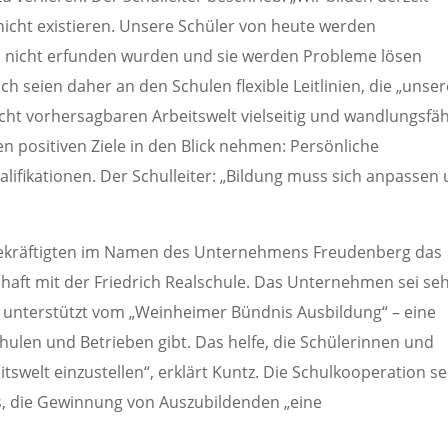
 nicht existieren. Unsere Schüler von heute werden
h nicht erfunden wurden und sie werden Probleme lösen
ich seien daher an den Schulen flexible Leitlinien, die „unse
icht vorhersagbaren Arbeitswelt vielseitig und wandlungsfä
en positiven Ziele in den Blick nehmen: Persönliche
ifikationen. Der Schulleiter: „Bildung muss sich anpassen
 bekräftigten im Namen des Unternehmens Freudenberg das
haft mit der Friedrich Realschule. Das Unternehmen sei se
h unterstützt vom „Weinheimer Bündnis Ausbildung“ – eine
ulen und Betrieben gibt. Das helfe, die Schülerinnen und
tswelt einzustellen“, erklärt Kuntz. Die Schulkooperation se
s, die Gewinnung von Auszubildenden „eine