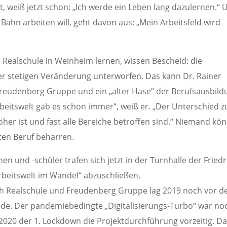
, weiß jetzt schon: „Ich werde ein Leben lang dazulernen.“ 
Bahn arbeiten will, geht davon aus: „Mein Arbeitsfeld wird
ch Realschule in Weinheim lernen, wissen Bescheid: die
iner stetigen Veränderung unterworfen. Das kann Dr. Rainer
Freudenberg Gruppe und ein „alter Hase“ der Berufsausbild
beitswelt gab es schon immer“, weiß er. „Der Unterschied z
höher ist und fast alle Bereiche betroffen sind.“ Niemand kö
ten Beruf beharren.
en und -schüler trafen sich jetzt in der Turnhalle der Friedr
Arbeitswelt im Wandel“ abzuschließen.
ich Realschule und Freudenberg Gruppe lag 2019 noch vor d
de. Der pandemiebedingte „Digitalisierungs-Turbo“ war no
2020 der 1. Lockdown die Projektdurchführung vorzeitig. D