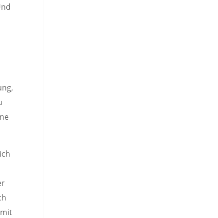
Und
ung,
u
nne
ich
er
ch
amit