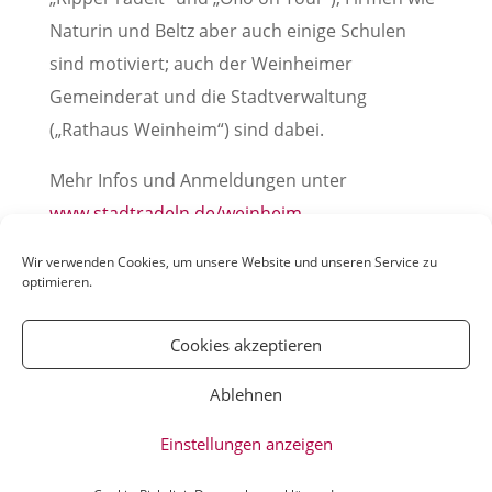
Naturin und Beltz aber auch einige Schulen
sind motiviert; auch der Weinheimer
Gemeinderat und die Stadtverwaltung
(„Rathaus Weinheim“) sind dabei.
Mehr Infos und Anmeldungen unter
www.stadtradeln.de/weinheim
(Pressemitteilung der Stadt Weinheim, 18.09.2020)
Wir verwenden Cookies, um unsere Website und unseren Service zu
optimieren.
Cookies akzeptieren
Ablehnen
© YOUmatter.de - 2020 // Ein Projekt der
Einstellungen anzeigen
Weinheimer Jugendmedien gUG //
Impressum