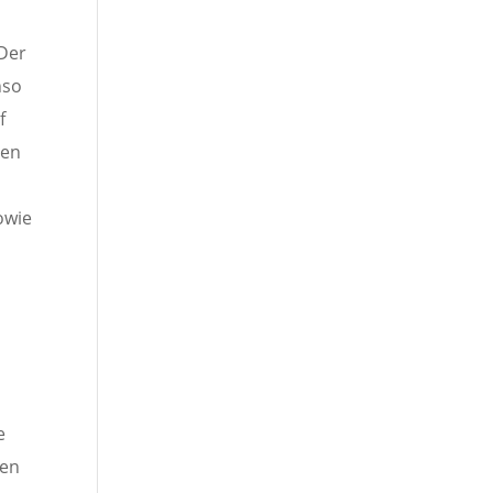
 Der
nso
f
ßen
owie
4
e
hen