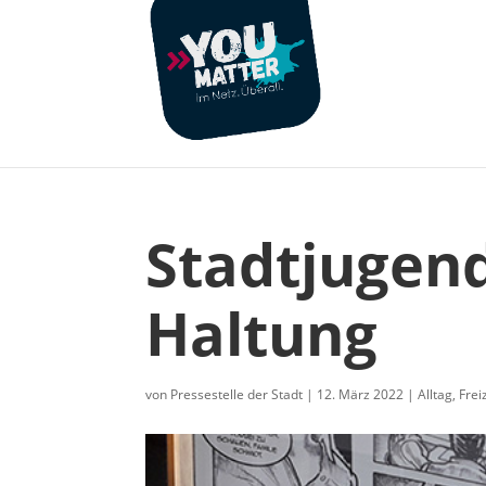
Stadtjugend
Haltung
von
Pressestelle der Stadt
|
12. März 2022
|
Alltag
,
Frei