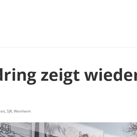
ring zeigt wiede
zeit
,
SJR
,
Weinheim