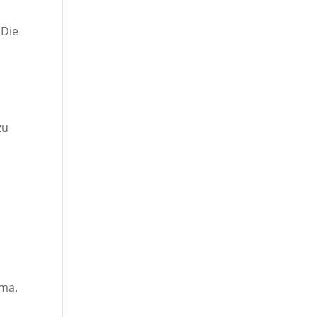
 Die
zu
ema.