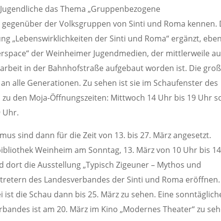
 Jugendliche das Thema „Gruppenbezogene
e gegenüber der Volksgruppen von Sinti und Roma kennen.
ng „Lebenswirklichkeiten der Sinti und Roma“ ergänzt, ebe
rspace“ der Weinheimer Jugendmedien, der mittlerweile au
rbeit in der Bahnhofstraße aufgebaut worden ist. Die gro
 an alle Generationen. Zu sehen ist sie im Schaufenster des
zu den Moja-Öffnungszeiten: Mittwoch 14 Uhr bis 19 Uhr s
 Uhr.
us sind dann für die Zeit von 13. bis 27. März angesetzt.
tbibliothek Weinheim am Sonntag, 13. März von 10 Uhr bis 1
d dort die Ausstellung „Typisch Zigeuner – Mythos und
tretern des Landesverbandes der Sinti und Roma eröffnen.
ist die Schau dann bis 25. März zu sehen. Eine sonntäglich
rbandes ist am 20. März im Kino „Modernes Theater“ zu se