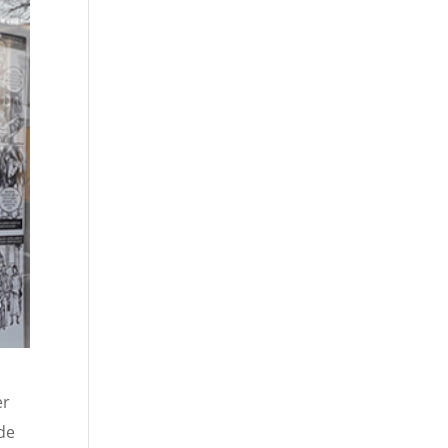
er
ade