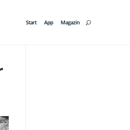
Start
App
Magazin
r