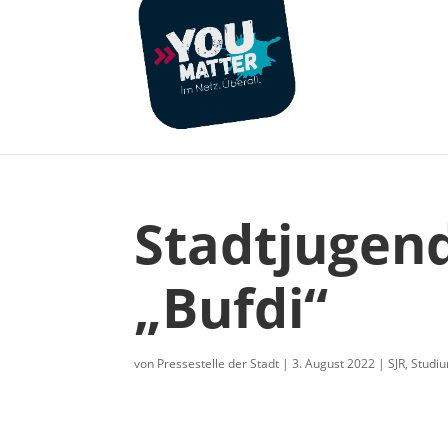
Stadtjugend
„Bufdi“
von
Pressestelle der Stadt
|
3. August 2022
|
SJR
,
Studiu