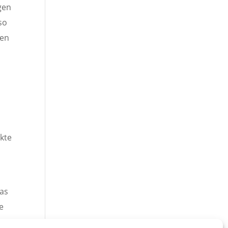
gen
so
een
kte
nas
e