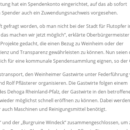
ung hat ein Spendenkonto eingerichtet, auf das ab sofort
den Spender auch ein Zuwendungsnachweis vorgesehen.
t gefragt worden, ob man nicht bei der Stadt für Flutopfer i
das machen wir jetzt möglich“, erklärte Oberbürgermeister
 Projekte gedacht, die einen Bezug zu Weinheim oder der
zienz und Transparenz gewährleisten zu können. Nun seien 
 sich für eine kommunale Spendensammlung eignen, so der 
fstransport, den Weinheimer Gastwirte unter Federführung
nd Rolf Pflästerer organisieren. Die Gastwirte folgen einem
es Dehoga Rheinland-Pfalz, der Gastwirte in den betroffen
n wieder möglichst schnell eröffnen zu können. Dabei werde
r auch Maschinen und Reinigungsmittel benötigt.
x“ und der „Burgruine Windeck“ zusammengeschlossen, um 