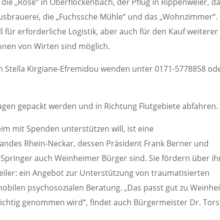
e „Rose“ in Oberflockenbach, der Pflug in Rippenweier, d
ausbrauerei, die „Fuchssche Mühle“ und das „Wohnzimmer“.
 für erforderliche Logistik, aber auch für den Kauf weiterer
nen von Wirten sind möglich.
h an Stella Kirgiane-Efremidou wenden unter 0171-5778858 od
twagen gepackt werden und in Richtung Flutgebiete abfahren.
im mit Spenden unterstützen will, ist eine
andes Rhein-Neckar, dessen Präsident Frank Berner und
 Springer auch Weinheimer Bürger sind. Sie fördern über i
iler: ein Angebot zur Unterstützung von traumatisierten
mobilen psychosozialen Beratung. „Das passt gut zu Weinhe
 wichtig genommen wird“, findet auch Bürgermeister Dr. Tor