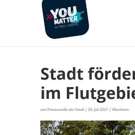
Stadt förde
im Flutgebi
von
Pressestelle der Stadt
|
28. Juli 2021
|
Weinheim