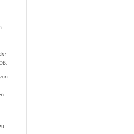
n
der
OB.
 von
en
n
zu