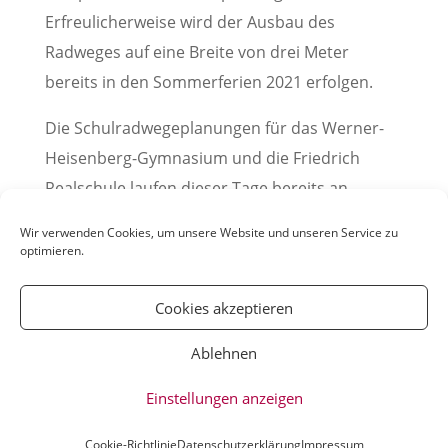
Erfreulicherweise wird der Ausbau des
Radweges auf eine Breite von drei Meter
bereits in den Sommerferien 2021 erfolgen.
Die Schulradwegeplanungen für das Werner-
Heisenberg-Gymnasium und die Friedrich
Realschule laufen dieser Tage bereits an.
(Pressemitteilung der Stadt Weinheim, 26.02.2021)
Wir verwenden Cookies, um unsere Website und unseren Service zu
optimieren.
Cookies akzeptieren
Ablehnen
© YOUmatter.de - 2020 // Ein Projekt der
Einstellungen anzeigen
Weinheimer Jugendmedien gUG //
Impressum
//
Datenschutz
Cookie-Richtlinie
Datenschutzerklärung
Impressum