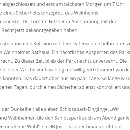
er abgeschlossen und erst am nächsten Morgen um 7 Uhr
uge eines Sicherheitskonzeptes, das Weinheims
ermeister Dr. Torsten Fetzner in Abstimmung mit der
e Recht jetzt bekanntgegeben haben.
dste ohne eine Kollision mit dem Datenschutz befürchten z
im Weinheimer Rathaus. Ein nächtliches Absperren des Park
acht. Zu dieser Zeit blieb der Park nachts unversehrt. Die
die in der Woche vor Fasching mutwillig zertrümmert word
n konnten. Das dauert aber nur ein paar Tage. So lange wir
genen Tagen, durch einen Sicherheitsdienst kontrolliert un
der Dunkelheit alle sieben Schlosspark-Eingänge. „Wir
 und Weinheimer, die den Schlosspark auch am Abend geni
en uns keine Wahl“, so OB Just. Darüber hinaus steht die