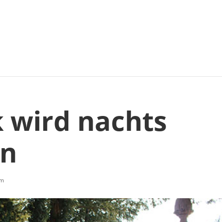
 wird nachts
en
im