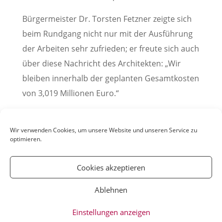
Bürgermeister Dr. Torsten Fetzner zeigte sich
beim Rundgang nicht nur mit der Ausführung
der Arbeiten sehr zufrieden; er freute sich auch
über diese Nachricht des Architekten: „Wir
bleiben innerhalb der geplanten Gesamtkosten
von 3,019 Millionen Euro.“
(Pressemitteilung der Stadt Weinheim, 26. März
2021)
Wir verwenden Cookies, um unsere Website und unseren Service zu
optimieren.
Cookies akzeptieren
Ablehnen
© YOUmatter.de - 2020 // Ein Projekt der
Einstellungen anzeigen
Weinheimer Jugendmedien gUG //
Impressum