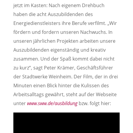
jetzt im Kasten: Nach eigenem Drehbuch
haben die acht Auszubildenden des
Energiedienstleisters ihre Berufe verfilmt. „Wir
fördern und fordern unseren Nachwuchs. In
unseren jährlichen Projekten arbeiten unsere
Auszubildenden eigenständig und kreativ
zusammen. Und der Spaß kommt dabei nicht
zu kurz“, sagt Peter Krämer, Geschäftsführer
der Stadtwerke Weinheim. Der Film, der in drei
Minuten einen Blick hinter die Kulissen des
Arbeitsalltags gewährt, steht auf der Webseite
unter
www.sww.de/ausbildung
bzw. folgt hier: