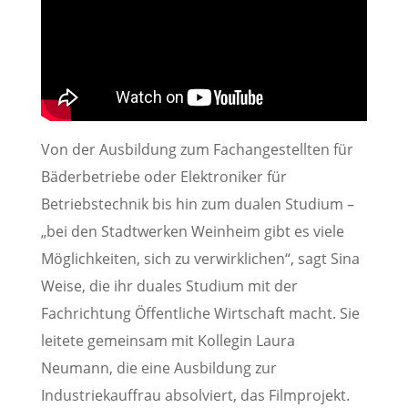
Von der Ausbildung zum Fachangestellten für
Bäderbetriebe oder Elektroniker für
Betriebstechnik bis hin zum dualen Studium –
„bei den Stadtwerken Weinheim gibt es viele
Möglichkeiten, sich zu verwirklichen“, sagt Sina
Weise, die ihr duales Studium mit der
Fachrichtung Öffentliche Wirtschaft macht. Sie
leitete gemeinsam mit Kollegin Laura
Neumann, die eine Ausbildung zur
Industriekauffrau absolviert, das Filmprojekt.