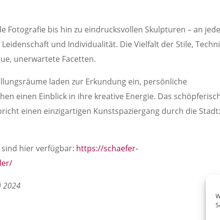
e Fotografie bis hin zu eindrucksvollen Skulpturen – an jed
Leidenschaft und Individualität. Die Vielfalt der Stile, Techn
ue, unerwartete Facetten.
ellungsräume laden zur Erkundung ein, persönliche
n einen Einblick in ihre kreative Energie. Das schöpferisc
icht einen einzigartigen Kunstspaziergang durch die Stadt
sind hier verfügbar:
https://schaefer-
ler/
i 2024
W
S