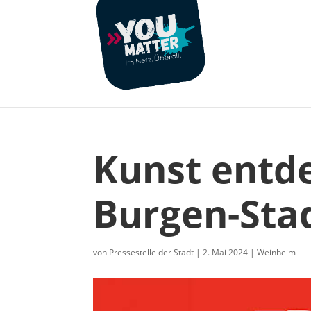
Kunst entde
Burgen-Sta
von
Pressestelle der Stadt
|
2. Mai 2024
|
Weinheim