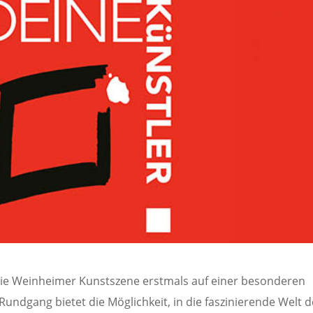
h die Weinheimer Kunstszene erstmals auf einer besonderen
Rundgang bietet die Möglichkeit, in die faszinierende Welt d