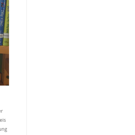
er
eis
dung