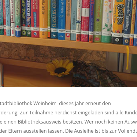
 Stadtbibliothek Weinheim dieses Jahr erneut den
derung. Zur Teilnahme herzlichst eingeladen sind alle Kind
die einen Bibliotheksausweis besitzen. Wer noch keinen Ausw
er Eltern ausstellen lassen. Die Ausleihe ist bis zur Vollen