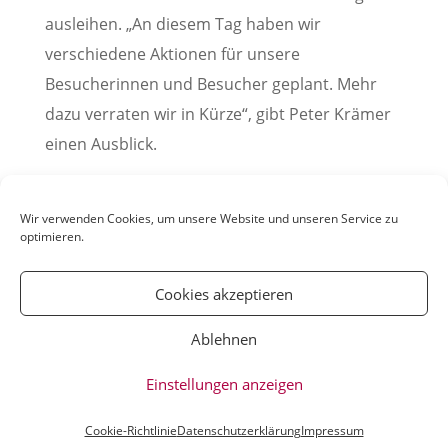
ausleihen. „An diesem Tag haben wir
verschiedene Aktionen für unsere
Besucherinnen und Besucher geplant. Mehr
dazu verraten wir in Kürze“, gibt Peter Krämer
einen Ausblick.
(Pressemitteilung der Stadt Weinheim, 02. Juni
2022
Wir verwenden Cookies, um unsere Website und unseren Service zu
optimieren.
Cookies akzeptieren
Ablehnen
© YOUmatter.de - 2020 // Ein Projekt der
Einstellungen anzeigen
Weinheimer Jugendmedien gUG //
Impressum
//
Datenschutz
Cookie-Richtlinie
Datenschutzerklärung
Impressum