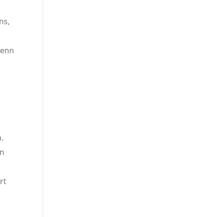
m
ns,
wenn
.
en
rt