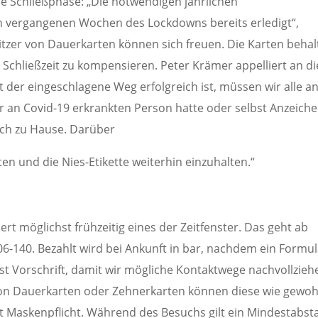
 Schließphase: „Die notwendigen jährlichen
n vergangenen Wochen des Lockdowns bereits erledigt“,
itzer von Dauerkarten können sich freuen. Die Karten beha
e Schließzeit zu kompensieren. Peter Krämer appelliert an di
der eingeschlagene Weg erfolgreich ist, müssen wir alle a
r an Covid-19 erkrankten Person hatte oder selbst Anzeich
lich zu Hause. Darüber
en und die Nies-Etikette weiterhin einzuhalten.“
t möglichst frühzeitig eines der Zeitfenster. Das geht ab
106-140. Bezahlt wird bei Ankunft in bar, nachdem ein Formu
ist Vorschrift, damit wir mögliche Kontaktwege nachvollzieh
von Dauerkarten oder Zehnerkarten können diese wie gewo
lt Maskenpflicht. Während des Besuchs gilt ein Mindestabst