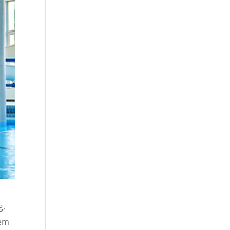
g,
dem