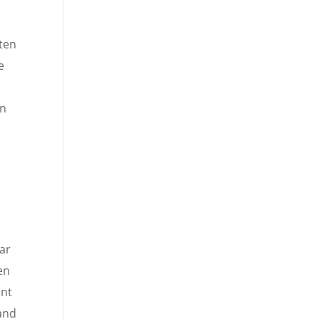
lten
e
n
en
lar
en
hnt
and