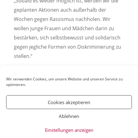
„Sobald es wieder möglich ist, werden wir die
geplanten Aktionen auch außerhalb der
Wochen gegen Rassismus nachholen. Wir
wollen junge Frauen und Mädchen darin zu
bestärken, sich selbstbewusst und solidarisch
gegen jegliche Formen von Diskriminierung zu
stellen.“
(Pressemitteilung der Stadt Weinheim, 26. März
2020)
Wir verwenden Cookies, um unsere Website und unseren Service zu
optimieren.
Cookies akzeptieren
Ablehnen
© YOUmatter.de - 2020 // Ein Projekt der
Einstellungen anzeigen
Weinheimer Jugendmedien gUG //
Impressum