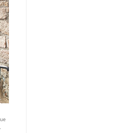
eue
-