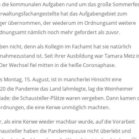
m die kommunalen Aufgaben rund um das große Sommerfes
Verwaltungsfachangestellte hat das Aufgabengebiet zum
inger übernommen, der wiederum im Ordnungsamt weitere
Ordnungsamt nämlich noch mehr gefordert als zuvor.
en nicht, denn als Kollegin im Fachamt hat sie natürlich
ahmezustand ist. Seit ihrer Ausbildung war Tamara Metz i
Der Wechsel fiel mitten in die heiße Coronaphase.
s Montag, 15. August, ist in mancherlei Hinsicht eine
020 die Pandemie das Land lahmlegte, lag die Weinheimer
lade: die Schausteller-Plätze waren vergeben. Dann kamen 
rdnungen, die eine Kerwe unmöglich machten.
r, als eine Kerwe wieder machbar wurde, auf die Vorarbeit
chausteller haben die Pandemiepause nicht überlebt und