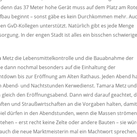
an, denn das 37 Meter hohe Gerät muss auf dem Platz am Rot
Aufbau beginnt – sonst gäbe es kein Durchkommen mehr. Au
en GvD-Kollegen unterstützt. Natürlich gibt es jede Menge
orgung. In der engen Stadt ist alles ein bisschen schwierig
a Metz die Lebensmittelkontrolle und die Bauabnahme der
ie dann nochmal besonders auf die Einhaltung der
ntdown bis zur Eröffnung am Alten Rathaus. Jeden Abend h
n Abend- und Nachtstunden Kerwedienst. Tamara Metz und 
gleich den Eröffnungsabend. Dann wird darauf geachtet, 
häften und Straußwirtschaften an die Vorgaben halten, damit
spiel dürfen in den Abendstunden, wenn die Massen strömen
tehen – erst recht keine Zelte oder andere Bauten – sie wü
auch die neue Marktmeisterin mal ein Machtwort sprechen.