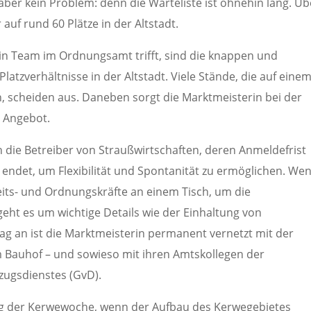
 aber kein Problem: denn die Warteliste ist ohnehin lang. Üb
auf rund 60 Plätze in der Altstadt.
ein Team im Ordnungsamt trifft, sind die knappen und
tzverhältnisse in der Altstadt. Viele Stände, die auf eine
 scheiden aus. Daneben sorgt die Marktmeisterin bei der
m Angebot.
 die Betreiber von Straußwirtschaften, deren Anmeldefrist
 endet, um Flexibilität und Spontanität zu ermöglichen. We
eits- und Ordnungskräfte an einem Tisch, um die
geht es um wichtige Details wie der Einhaltung von
g an ist die Marktmeisterin permanent vernetzt mit der
 Bauhof – und sowieso mit ihren Amtskollegen der
zugsdienstes (GvD).
ng der Kerwewoche, wenn der Aufbau des Kerwegebietes