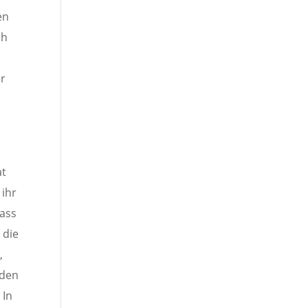
en
ch
er
at
ihr
dass
 die
,
rden
 In