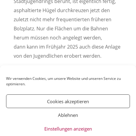
Stadtjugendrings beruht, ist eigentlich fertig,
asphaltierte Hügel durchkreuzen jetzt den
zuletzt nicht mehr frequentierten früheren
Bolzplatz. Nur die Flächen um die Bahnen
herum müssen noch angelegt werden,
dann kann im Frühjahr 2025 auch diese Anlage
von den Jugendlichen erobert werden.
Pressemitteilung der Stadt Weinheim, 09.
Dezember 2024
Wir verwenden Cookies, um unsere Website und unseren Service zu
optimieren.
Cookies akzeptieren
Ablehnen
© YOUmatter.de - 2020 // Ein Projekt der
Einstellungen anzeigen
Weinheimer Jugendmedien gUG //
Impressum