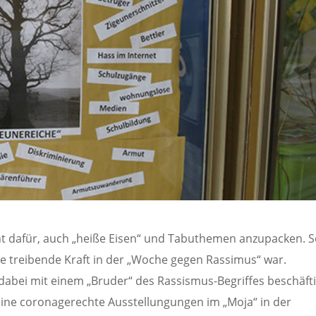
t dafür, auch „heiße Eisen“ und Tabuthemen anzupacken. 
die treibende Kraft in der „Woche gegen Rassimus“ war.
 dabei mit einem „Bruder“ des Rassismus-Begriffes beschäfti
ine coronagerechte Ausstellungungen im „Moja“ in der