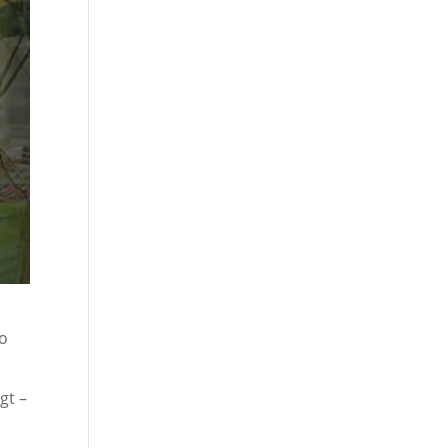
So
gt –