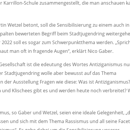
er Karrillon-Schule zusammengestellt, die man anschauen k
n Wetzel betont, soll die Sensibilisierung zu einem auch in
palten bewerteten Begriff beim Stadtjugendring weitergehe
 2022 soll es sogar zum Schwerpunktthema werden. „Spric
ut man oft in fragende Augen“, erklärt Nico Gaber.
 Gesellschaft ist die edeutung des Wortes Antiziganismus nu
Der Stadtjugendring wolle aber bewusst auf das Thema
der Ausstellung Fragen wie diese: Was ist Antiziganismus
a und Klischees gibt es und werden heute noch verbreitet?
us, so Gaber und Wetzel, seien eine ideale Gelegenheit, „d
assen und sich mit dem Thema Rassismus und all seine Face
nismus“. Es gehe dabei um die Sensibilisierung unserer