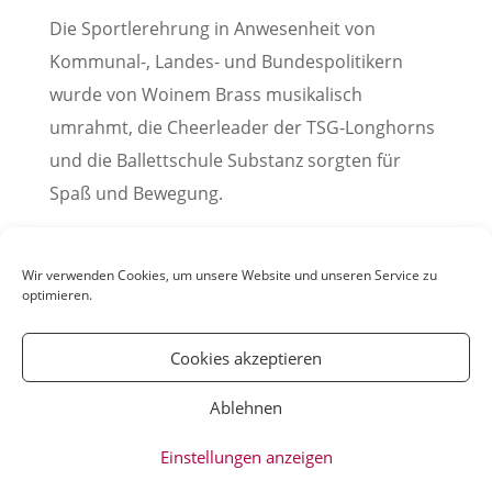
Die Sportlerehrung in Anwesenheit von
Kommunal-, Landes- und Bundespolitikern
wurde von Woinem Brass musikalisch
umrahmt, die Cheerleader der TSG-Longhorns
und die Ballettschule Substanz sorgten für
Spaß und Bewegung.
Pressemitteilung der Stadt Weinheim, 03.
Dezember 2023
Wir verwenden Cookies, um unsere Website und unseren Service zu
optimieren.
Cookies akzeptieren
Ablehnen
© YOUmatter.de - 2020 // Ein Projekt der
Einstellungen anzeigen
Weinheimer Jugendmedien gUG //
Impressum