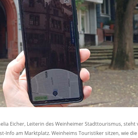
elia Eicher, Leiterin des Weinheimer Stadttourismus, steht 
t-Info am Marktplatz. Weinheims Touristiker sitzen, wie die