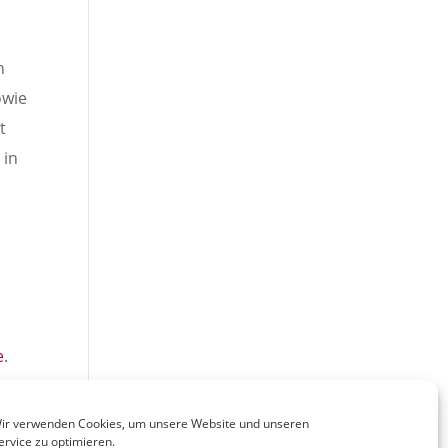
n
owie
t
 in
e
.
ir verwenden Cookies, um unsere Website und unseren
ervice zu optimieren.