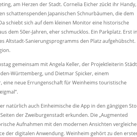
ing, am Herzen der Stadt. Cornelia Eicher zückt ihr Handy,
en schattenspenden Japanischen Schnurbäumen, die dem
Da schiebt sich auf dem kleinen Monitor eine historische
us dem 50er-Jahren, eher schmucklos. Ein Parkplatz. Erst i
ines Altstadt-Sanierungsprogramms den Platz aufgehübscht.
gion.
tag gemeinsam mit Angela Keller, der Projektleiterin Städ
den-Württemberg, und Dietmar Spicker, einem
 eine neue Errungenschaft für Weinheims touristische
Zeigmal“.
r natürlich auch Einheimische die App in den gängigen Sto
 Seiten der Zweiburgenstadt erkunden. Die „Augmented
istorische Aufnahmen mit den modernen Ansichten vergleich
ice der digitalen Anwendung. Weinheim gehört zu den erste