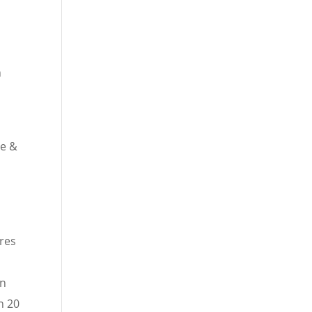
n
te &
res
en
n 20