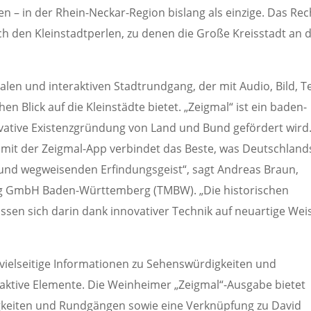
 – in der Rhein-Neckar-Region bislang als einzige. Das Rec
h den Kleinstadtperlen, zu denen die Große Kreisstadt an 
alen und interaktiven Stadtrundgang, der mit Audio, Bild, T
n Blick auf die Kleinstädte bietet. „Zeigmal“ ist ein baden-
ovative Existenzgründung von Land und Bund gefördert wird
 mit der Zeigmal-App verbindet das Beste, was Deutschland
 und wegweisenden Erfindungsgeist“, sagt Andreas Braun,
ng GmbH Baden-Württemberg (TMBW). „Die historischen
ssen sich darin dank innovativer Technik auf neuartige Wei
ielseitige Informationen zu Sehenswürdigkeiten und
raktive Elemente. Die Weinheimer „Zeigmal“-Ausgabe bietet
keiten und Rundgängen sowie eine Verknüpfung zu David