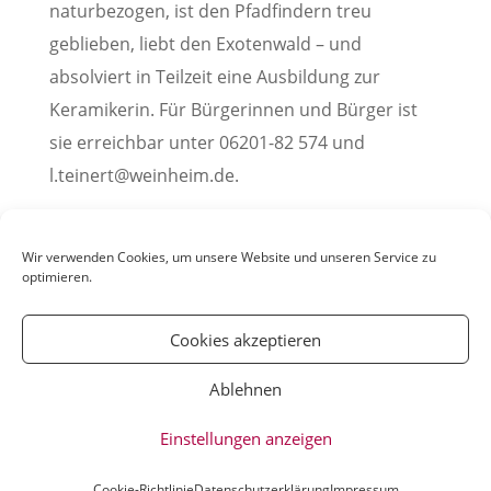
naturbezogen, ist den Pfadfindern treu
geblieben, liebt den Exotenwald – und
absolviert in Teilzeit eine Ausbildung zur
Keramikerin. Für Bürgerinnen und Bürger ist
sie erreichbar unter 06201-82 574 und
l.teinert@weinheim.de.
Pressemitteilung der Stadt Weinheim, 19. Oktober
2022
Wir verwenden Cookies, um unsere Website und unseren Service zu
optimieren.
Cookies akzeptieren
Ablehnen
© YOUmatter.de - 2020 // Ein Projekt der
Einstellungen anzeigen
Weinheimer Jugendmedien gUG //
Impressum
//
Datenschutz
Cookie-Richtlinie
Datenschutzerklärung
Impressum