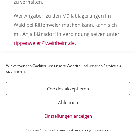
zu verhalten.
Wer Angaben zu den Müllablagerungen im
Wald bei Rittenweier machen kann, kann sich
mit Anja Blänsdorf in Verbindung setzen unter
rippenweier@weinheim.de
.
Pressemitteilung der Stadt Weinheim, 01. August
2023
Wir verwenden Cookies, um unsere Website und unseren Service zu
optimieren.
Cookies akzeptieren
Ablehnen
© YOUmatter.de - 2020 // Ein Projekt der
Einstellungen anzeigen
Weinheimer Jugendmedien gUG //
Impressum
//
Datenschutz
Cookie-Richtlinie
Datenschutzerklärung
Impressum