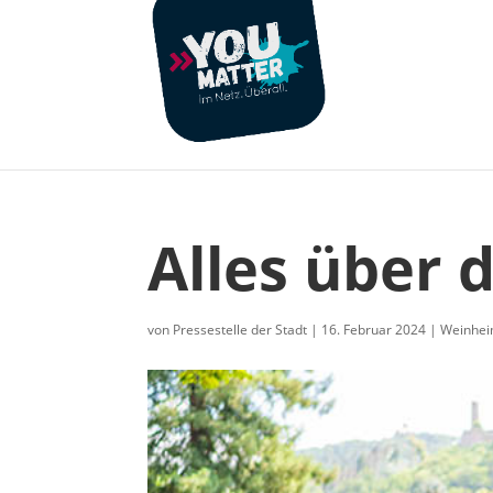
Alles über 
von
Pressestelle der Stadt
|
16. Februar 2024
|
Weinhe