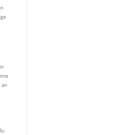
en
ige
in
eine
n an
fo-