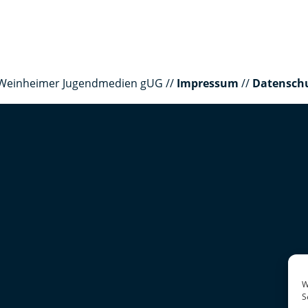
er Weinheimer Jugendmedien gUG //
Impressum
//
Datensch
W
S