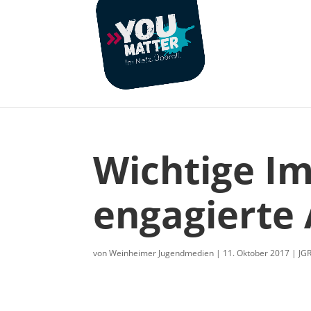
Wichtige Im
engagierte 
von
Weinheimer Jugendmedien
|
11. Oktober 2017
|
JG