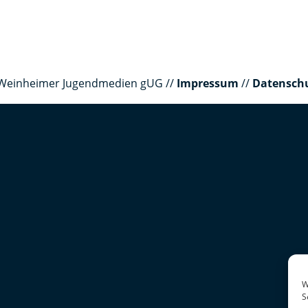
er Weinheimer Jugendmedien gUG //
Impressum
//
Datensch
W
S