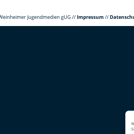
er Weinheimer Jugendmedien gUG //
Impressum
//
Datensch
W
S