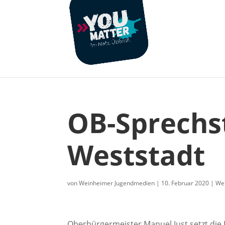
OB-Sprechs
Weststadt
von
Weinheimer Jugendmedien
|
10. Februar 2020
|
We
Oberbürgermeister Manuel Just setzt die 