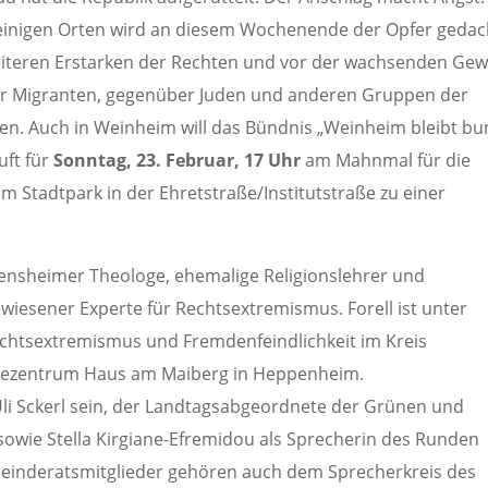
 einigen Orten wird an diesem Wochenende der Opfer gedac
iteren Erstarken der Rechten und vor der wachsenden Gewa
er Migranten, gegenüber Juden und anderen Gruppen der
assen. Auch in Weinheim will das Bündnis „Weinheim bleibt bu
uft für
Sonntag, 23. Februar, 17 Uhr
am Mahnmal für die
m Stadtpark in der Ehretstraße/Institutstraße zu einer
ensheimer Theologe, ehemalige Religionslehrer und
ewiesener Experte für Rechtsextremismus. Forell ist unter
echtsextremismus und Fremdenfeindlichkeit im Kreis
tiezentrum Haus am Maiberg in Heppenheim.
 Sckerl sein, der Landtagsabgeordnete der Grünen und
 sowie Stella Kirgiane-Efremidou als Sprecherin des Runden
meinderatsmitglieder gehören auch dem Sprecherkreis des