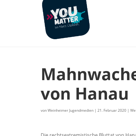
Mahnwache 
von Hanau
von
Weinheimer Jugendmedien
|
21. Februar 2020
|
We
Die rechtsextremistische Bluttat von Hana