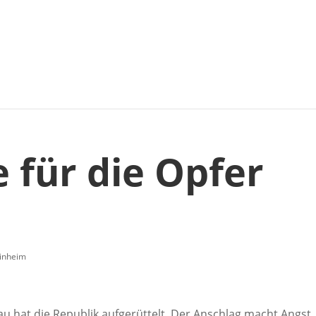
für die Opfer
inheim
u hat die Republik aufgerüttelt. Der Anschlag macht Angst.