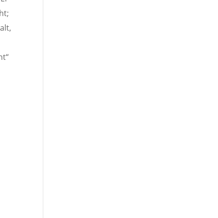
ht;
lt,
nt“