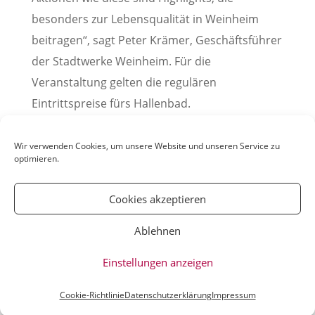
besonders zur Lebensqualität in Weinheim
beitragen“, sagt Peter Krämer, Geschäftsführer
der Stadtwerke Weinheim. Für die
Veranstaltung gelten die regulären
Eintrittspreise fürs Hallenbad.
Pressemitteilung der Stadt Weinheim
Wir verwenden Cookies, um unsere Website und unseren Service zu
optimieren.
Cookies akzeptieren
Ablehnen
© YOUmatter.de - 2020 // Ein Projekt der
Einstellungen anzeigen
Weinheimer Jugendmedien gUG //
Impressum
//
Datenschutz
Cookie-Richtlinie
Datenschutzerklärung
Impressum