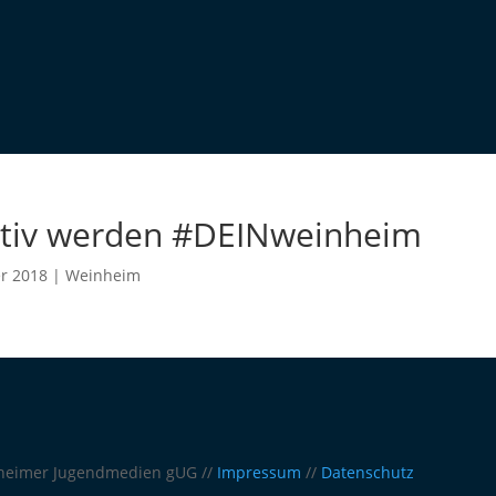
ktiv werden #DEINweinheim
r 2018
|
Weinheim
inheimer Jugendmedien gUG //
Impressum
//
Datenschutz