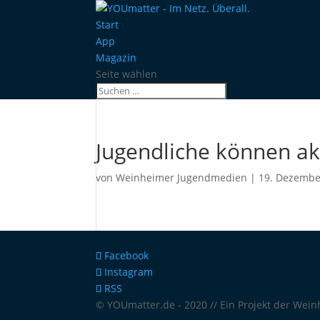
Start
App
Magazin
Seite wählen
Jugendliche können a
von
Weinheimer Jugendmedien
|
19. Dezembe
Facebook
Instagram
RSS
© YOUmatter.de - 2020 // Ein Projekt der We