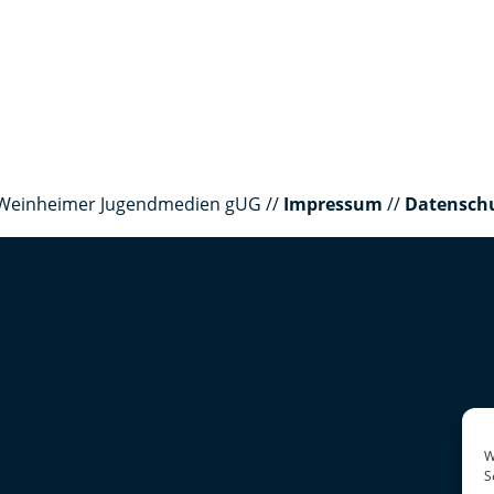
er Weinheimer Jugendmedien gUG //
Impressum
//
Datensch
W
S