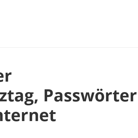
er
ztag, Passwörter
nternet