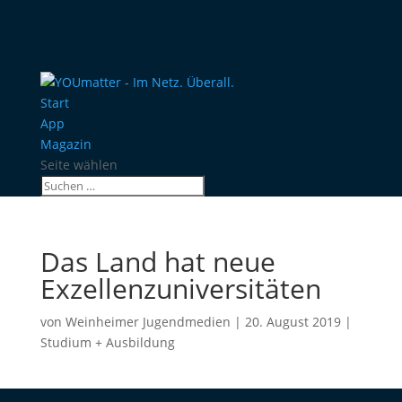
Start
App
Magazin
Seite wählen
Das Land hat neue
Exzellenzuniversitäten
von
Weinheimer Jugendmedien
|
20. August 2019
|
Studium + Ausbildung