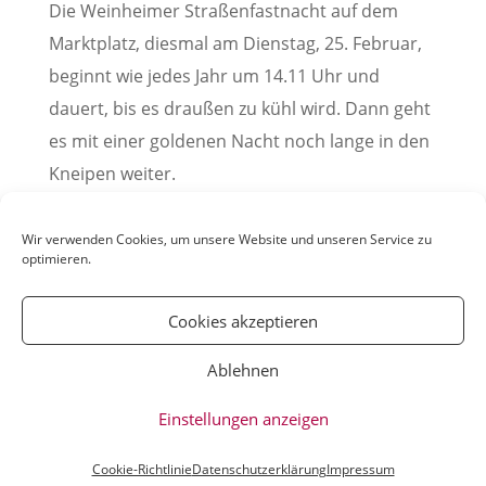
Die Weinheimer Straßenfastnacht auf dem
Marktplatz, diesmal am Dienstag, 25. Februar,
beginnt wie jedes Jahr um 14.11 Uhr und
dauert, bis es draußen zu kühl wird. Dann geht
es mit einer goldenen Nacht noch lange in den
Kneipen weiter.
Pressemitteilung der Stadt Weinheim
Wir verwenden Cookies, um unsere Website und unseren Service zu
optimieren.
Cookies akzeptieren
Ablehnen
© YOUmatter.de - 2020 // Ein Projekt der
Einstellungen anzeigen
Weinheimer Jugendmedien gUG //
Impressum
//
Datenschutz
Cookie-Richtlinie
Datenschutzerklärung
Impressum