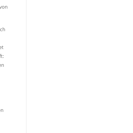
 von
ich
et
t:
en
en