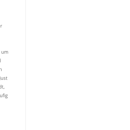
hr
s um
d
n
Just
dt,
ufig