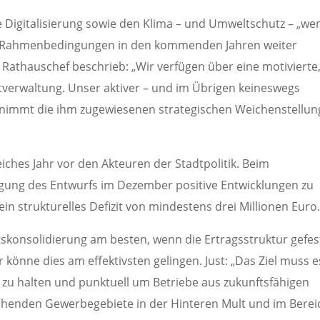
e Digitalisierung sowie den Klima – und Umweltschutz – „we
n Rahmenbedingungen in den kommenden Jahren weiter
Rathauschef beschrieb: „Wir verfügen über eine motivierte
tverwaltung. Unser aktiver – und im Übrigen keineswegs
 nimmt die ihm zugewiesenen strategischen Weichenstellu
iches Jahr vor den Akteuren der Stadtpolitik. Beim
ingung des Entwurfs im Dezember positive Entwicklungen zu
n strukturelles Defizit von mindestens drei Millionen Euro
tskonsolidierung am besten, wenn die Ertragsstruktur gefes
könne dies am effektivsten gelingen. Just: „Das Ziel muss e
t zu halten und punktuell um Betriebe aus zukunftsfähigen
ehenden Gewerbegebiete in der Hinteren Mult und im Berei