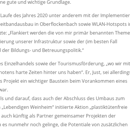
ne gute und wichtige Grundlage.
im Laufe des Jahres 2020 unter anderem mit der Implementie
eitbandausbau in Oberflockenbach sowie WLAN-Hotspots 
te: „Flankiert werden die von mir primär benannten Them
erung unserer Infrastruktur sowie der (im besten Fall
er Bildungs- und Betreuungspolitik.“
des Einzelhandels sowie der Tourismusförderung, „wo wir mi
ens harte Zeiten hinter uns haben“. Er, Just, sei allerding
es Projekt ein wichtiger Baustein beim Vorankommen eines
war.
dels und darauf, dass auch der Abschluss des Umbaus zum
„Lebendigen Weinheim“ initiierte Aktion „plastiktütenfreie
 auch künftig als Partner gemeinsamer Projekten der
s nunmehr noch gelinge, die Potentiale von zusätzlichen