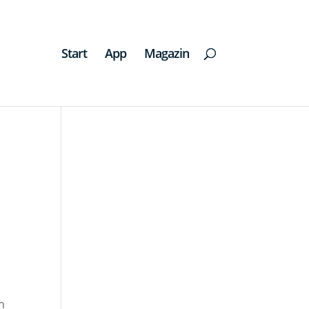
Start
App
Magazin
d
n